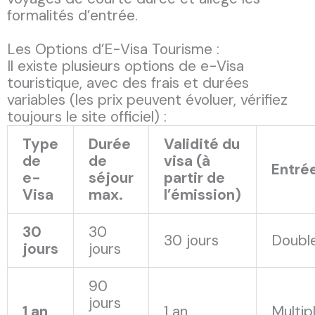
formalités d’entrée.
Les Options d’E-Visa Tourisme :
Il existe plusieurs options de e-Visa
touristique, avec des frais et durées
variables (les prix peuvent évoluer, vérifiez
toujours le site officiel) :
Type
Durée
Validité du
de
de
visa (à
Entré
e-
séjour
partir de
Visa
max.
l’émission)
30
30
30 jours
Doubl
jours
jours
90
jours
1 an
1 an
Multip