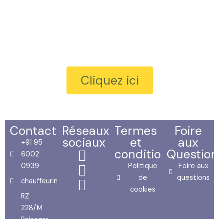
pour vous aider à élaborer votre itinéraire
personnalisé ou pour toute
autre question, n'hésitez pas à nous contacter,
nous vous répondons en 24h.
Cliquez ici
Contact
Réseaux
Termes
Foire
sociaux
et
aux
+91 95
conditions
Question
6002
0939
Politique
Foire aux
de
questions
chauffeurinde70@yahoo.com
cookies
RZ
228/M